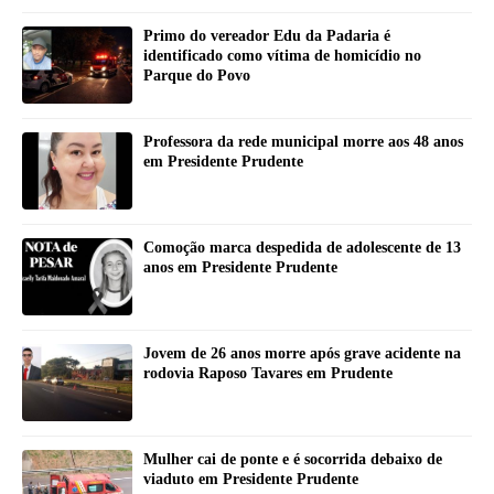
Primo do vereador Edu da Padaria é
identificado como vítima de homicídio no
Parque do Povo
Professora da rede municipal morre aos 48 anos
em Presidente Prudente
Comoção marca despedida de adolescente de 13
anos em Presidente Prudente
Jovem de 26 anos morre após grave acidente na
rodovia Raposo Tavares em Prudente
Mulher cai de ponte e é socorrida debaixo de
viaduto em Presidente Prudente