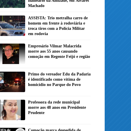
Balneário da Amizade, em Álvares
Machado
ASSISTA: Trio metralha carro de
homem em frente à rodoviária e
troca tiros com a Polícia Militar
em rodovia
Empresário Vilmar Malacrida
morre aos 55 anos causando
comoção em Regente Feijó e região
Primo do vereador Edu da Padaria
é identificado como vítima de
homicídio no Parque do Povo
Professora da rede municipal
morre aos 48 anos em Presidente
Prudente
Comoção marca despedida de