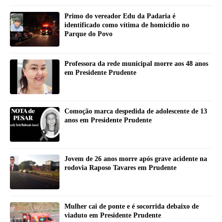
Primo do vereador Edu da Padaria é
identificado como vítima de homicídio no
Parque do Povo
Professora da rede municipal morre aos 48 anos
em Presidente Prudente
Comoção marca despedida de adolescente de 13
anos em Presidente Prudente
Jovem de 26 anos morre após grave acidente na
rodovia Raposo Tavares em Prudente
Mulher cai de ponte e é socorrida debaixo de
viaduto em Presidente Prudente