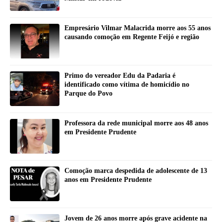
Empresário Vilmar Malacrida morre aos 55 anos
causando comoção em Regente Feijó e região
Primo do vereador Edu da Padaria é
identificado como vítima de homicídio no
Parque do Povo
Professora da rede municipal morre aos 48 anos
em Presidente Prudente
Comoção marca despedida de adolescente de 13
anos em Presidente Prudente
Jovem de 26 anos morre após grave acidente na