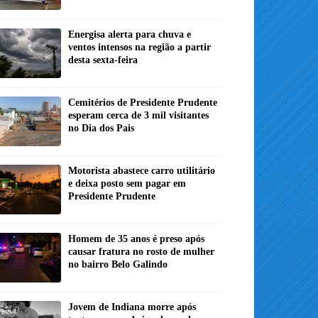
Energisa alerta para chuva e
ventos intensos na região a partir
desta sexta-feira
Cemitérios de Presidente Prudente
esperam cerca de 3 mil visitantes
no Dia dos Pais
Motorista abastece carro utilitário
e deixa posto sem pagar em
Presidente Prudente
Homem de 35 anos é preso após
causar fratura no rosto de mulher
no bairro Belo Galindo
Jovem de Indiana morre após