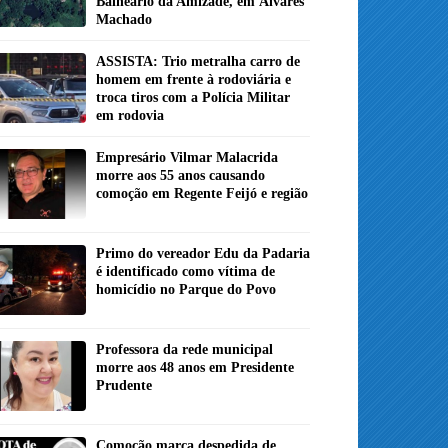
Balneário da Amizade, em Álvares
Machado
ASSISTA: Trio metralha carro de
homem em frente à rodoviária e
troca tiros com a Polícia Militar
em rodovia
Empresário Vilmar Malacrida
morre aos 55 anos causando
comoção em Regente Feijó e região
Primo do vereador Edu da Padaria
é identificado como vítima de
homicídio no Parque do Povo
Professora da rede municipal
morre aos 48 anos em Presidente
Prudente
Comoção marca despedida de