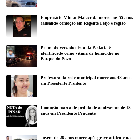
Empresário Vilmar Malacrida morre aos 55 anos
causando comoção em Regente Feijó e região
Primo do vereador Edu da Padaria é
identificado como vítima de homicídio no
Parque do Povo
Professora da rede municipal morre aos 48 anos
em Presidente Prudente
Comoção marca despedida de adolescente de 13
anos em Presidente Prudente
Jovem de 26 anos morre após grave acidente na