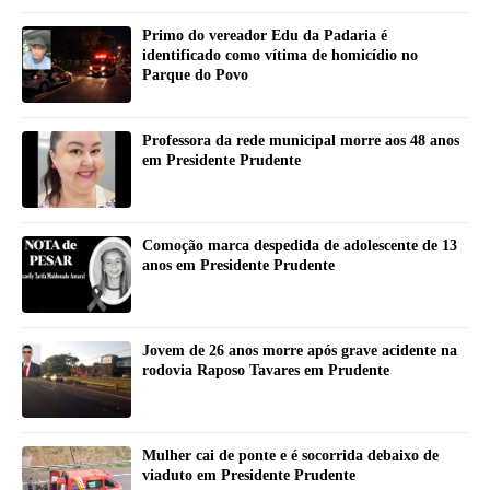
Primo do vereador Edu da Padaria é
identificado como vítima de homicídio no
Parque do Povo
Professora da rede municipal morre aos 48 anos
em Presidente Prudente
Comoção marca despedida de adolescente de 13
anos em Presidente Prudente
Jovem de 26 anos morre após grave acidente na
rodovia Raposo Tavares em Prudente
Mulher cai de ponte e é socorrida debaixo de
viaduto em Presidente Prudente