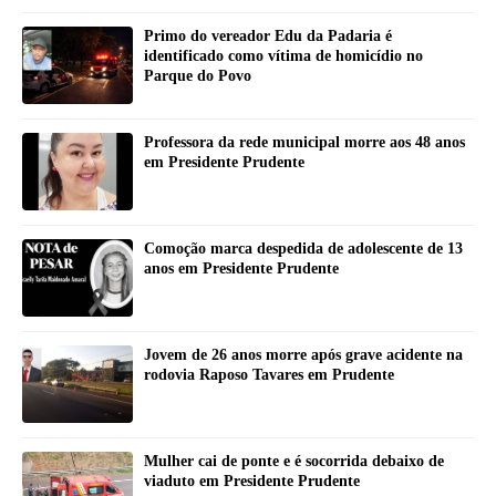
Primo do vereador Edu da Padaria é
identificado como vítima de homicídio no
Parque do Povo
Professora da rede municipal morre aos 48 anos
em Presidente Prudente
Comoção marca despedida de adolescente de 13
anos em Presidente Prudente
Jovem de 26 anos morre após grave acidente na
rodovia Raposo Tavares em Prudente
Mulher cai de ponte e é socorrida debaixo de
viaduto em Presidente Prudente