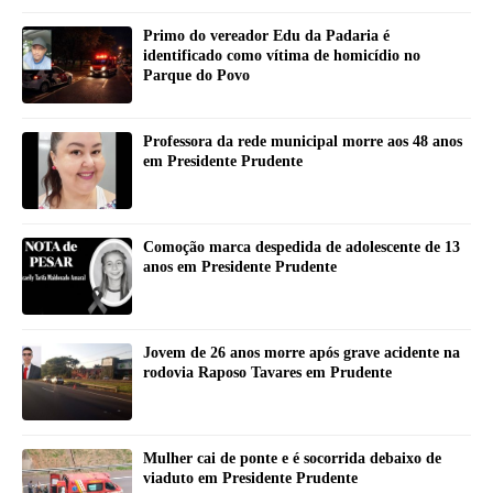
Primo do vereador Edu da Padaria é
identificado como vítima de homicídio no
Parque do Povo
Professora da rede municipal morre aos 48 anos
em Presidente Prudente
Comoção marca despedida de adolescente de 13
anos em Presidente Prudente
Jovem de 26 anos morre após grave acidente na
rodovia Raposo Tavares em Prudente
Mulher cai de ponte e é socorrida debaixo de
viaduto em Presidente Prudente