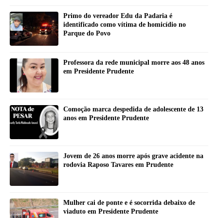
Primo do vereador Edu da Padaria é
identificado como vítima de homicídio no
Parque do Povo
Professora da rede municipal morre aos 48 anos
em Presidente Prudente
Comoção marca despedida de adolescente de 13
anos em Presidente Prudente
Jovem de 26 anos morre após grave acidente na
rodovia Raposo Tavares em Prudente
Mulher cai de ponte e é socorrida debaixo de
viaduto em Presidente Prudente