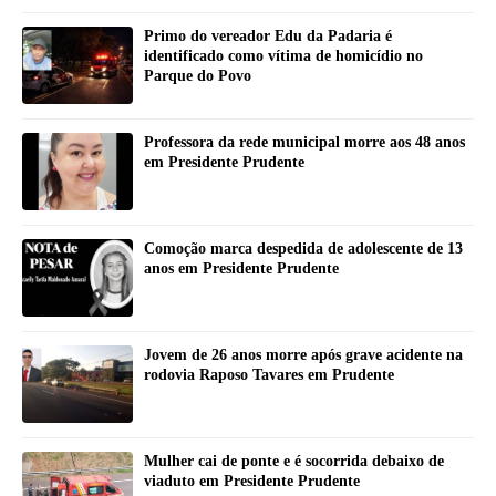
Primo do vereador Edu da Padaria é
identificado como vítima de homicídio no
Parque do Povo
Professora da rede municipal morre aos 48 anos
em Presidente Prudente
Comoção marca despedida de adolescente de 13
anos em Presidente Prudente
Jovem de 26 anos morre após grave acidente na
rodovia Raposo Tavares em Prudente
Mulher cai de ponte e é socorrida debaixo de
viaduto em Presidente Prudente