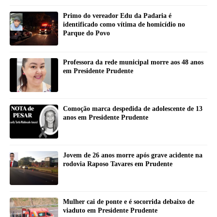
Primo do vereador Edu da Padaria é
identificado como vítima de homicídio no
Parque do Povo
Professora da rede municipal morre aos 48 anos
em Presidente Prudente
Comoção marca despedida de adolescente de 13
anos em Presidente Prudente
Jovem de 26 anos morre após grave acidente na
rodovia Raposo Tavares em Prudente
Mulher cai de ponte e é socorrida debaixo de
viaduto em Presidente Prudente