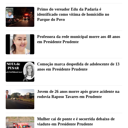
Primo do vereador Edu da Padaria é
identificado como vítima de homicídio no
Parque do Povo
Professora da rede municipal morre aos 48 anos
em Presidente Prudente
Comoção marca despedida de adolescente de 13
anos em Presidente Prudente
Jovem de 26 anos morre após grave acidente na
rodovia Raposo Tavares em Prudente
Mulher cai de ponte e é socorrida debaixo de
viaduto em Presidente Prudente