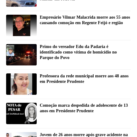
Empresário Vilmar Malacrida morre aos 55 anos
causando comoção em Regente Feijó e região
Primo do vereador Edu da Padaria é
identificado como vítima de homicídio no
Parque do Povo
Professora da rede municipal morre aos 48 anos
em Presidente Prudente
Comoção marca despedida de adolescente de 13
anos em Presidente Prudente
Jovem de 26 anos morre após grave acidente na