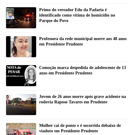
Primo do vereador Edu da Padaria é
identificado como vítima de homicídio no
Parque do Povo
Professora da rede municipal morre aos 48 anos
em Presidente Prudente
Comoção marca despedida de adolescente de 13
anos em Presidente Prudente
Jovem de 26 anos morre após grave acidente na
rodovia Raposo Tavares em Prudente
Mulher cai de ponte e é socorrida debaixo de
viaduto em Presidente Prudente