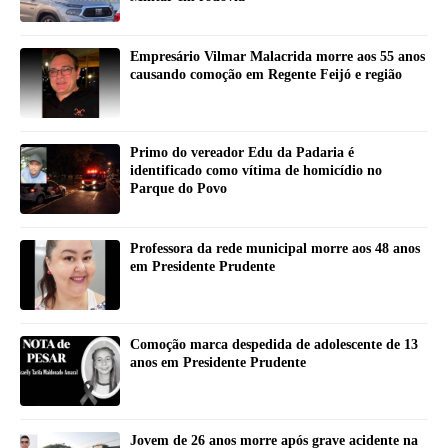
Empresário Vilmar Malacrida morre aos 55 anos
causando comoção em Regente Feijó e região
Primo do vereador Edu da Padaria é
identificado como vítima de homicídio no
Parque do Povo
Professora da rede municipal morre aos 48 anos
em Presidente Prudente
Comoção marca despedida de adolescente de 13
anos em Presidente Prudente
Jovem de 26 anos morre após grave acidente na