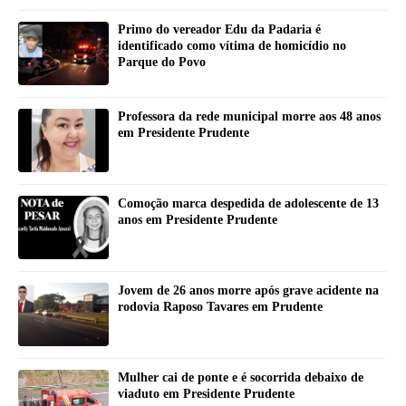
Primo do vereador Edu da Padaria é
identificado como vítima de homicídio no
Parque do Povo
Professora da rede municipal morre aos 48 anos
em Presidente Prudente
Comoção marca despedida de adolescente de 13
anos em Presidente Prudente
Jovem de 26 anos morre após grave acidente na
rodovia Raposo Tavares em Prudente
Mulher cai de ponte e é socorrida debaixo de
viaduto em Presidente Prudente