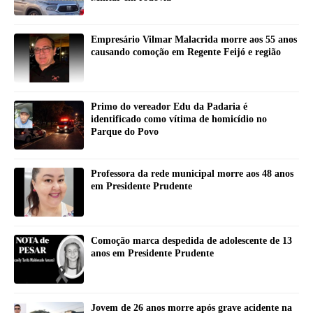
Empresário Vilmar Malacrida morre aos 55 anos
causando comoção em Regente Feijó e região
Primo do vereador Edu da Padaria é
identificado como vítima de homicídio no
Parque do Povo
Professora da rede municipal morre aos 48 anos
em Presidente Prudente
Comoção marca despedida de adolescente de 13
anos em Presidente Prudente
Jovem de 26 anos morre após grave acidente na