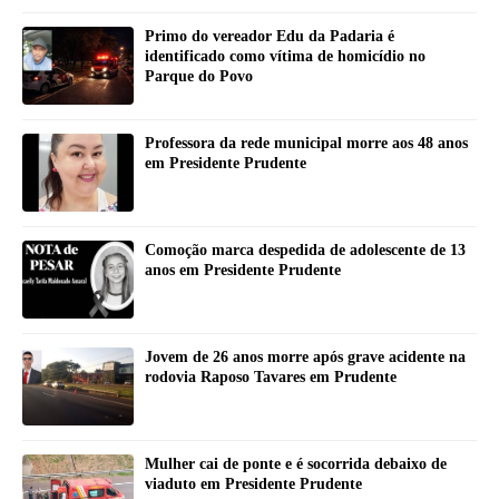
Primo do vereador Edu da Padaria é
identificado como vítima de homicídio no
Parque do Povo
Professora da rede municipal morre aos 48 anos
em Presidente Prudente
Comoção marca despedida de adolescente de 13
anos em Presidente Prudente
Jovem de 26 anos morre após grave acidente na
rodovia Raposo Tavares em Prudente
Mulher cai de ponte e é socorrida debaixo de
viaduto em Presidente Prudente