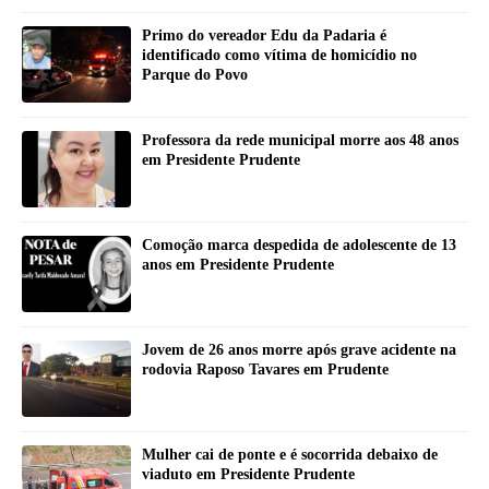
Primo do vereador Edu da Padaria é
identificado como vítima de homicídio no
Parque do Povo
Professora da rede municipal morre aos 48 anos
em Presidente Prudente
Comoção marca despedida de adolescente de 13
anos em Presidente Prudente
Jovem de 26 anos morre após grave acidente na
rodovia Raposo Tavares em Prudente
Mulher cai de ponte e é socorrida debaixo de
viaduto em Presidente Prudente