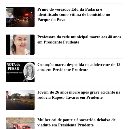
Primo do vereador Edu da Padaria é
identificado como vítima de homicídio no
Parque do Povo
Professora da rede municipal morre aos 48 anos
em Presidente Prudente
Comoção marca despedida de adolescente de 13
anos em Presidente Prudente
Jovem de 26 anos morre após grave acidente na
rodovia Raposo Tavares em Prudente
Mulher cai de ponte e é socorrida debaixo de
viaduto em Presidente Prudente