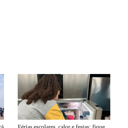
rá
Férias escolares, calor e festas: fique