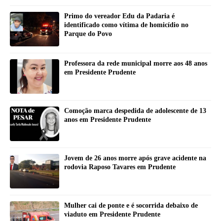
Primo do vereador Edu da Padaria é
identificado como vítima de homicídio no
Parque do Povo
Professora da rede municipal morre aos 48 anos
em Presidente Prudente
Comoção marca despedida de adolescente de 13
anos em Presidente Prudente
Jovem de 26 anos morre após grave acidente na
rodovia Raposo Tavares em Prudente
Mulher cai de ponte e é socorrida debaixo de
viaduto em Presidente Prudente