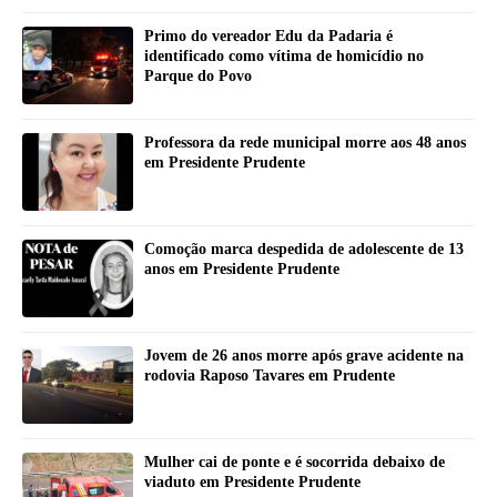
Primo do vereador Edu da Padaria é
identificado como vítima de homicídio no
Parque do Povo
Professora da rede municipal morre aos 48 anos
em Presidente Prudente
Comoção marca despedida de adolescente de 13
anos em Presidente Prudente
Jovem de 26 anos morre após grave acidente na
rodovia Raposo Tavares em Prudente
Mulher cai de ponte e é socorrida debaixo de
viaduto em Presidente Prudente