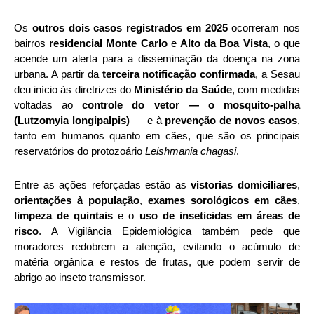
Os
outros dois casos registrados em 2025
ocorreram nos
bairros
residencial Monte Carlo
e
Alto da Boa Vista
, o que
acende um alerta para a disseminação da doença na zona
urbana. A partir da
terceira notificação confirmada
, a Sesau
deu início às diretrizes do
Ministério da Saúde
, com medidas
voltadas ao
controle do vetor — o mosquito-palha
(Lutzomyia longipalpis)
— e à
prevenção de novos casos
,
tanto em humanos quanto em cães, que são os principais
reservatórios do protozoário
Leishmania chagasi
.
Entre as ações reforçadas estão as
vistorias domiciliares
,
orientações à população
,
exames sorológicos em cães
,
limpeza de quintais
e o
uso de inseticidas em áreas de
risco
. A Vigilância Epidemiológica também pede que
moradores redobrem a atenção, evitando o acúmulo de
matéria orgânica e restos de frutas, que podem servir de
abrigo ao inseto transmissor.