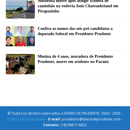
Motorista morre após atingir traseira de
caminhão na rodovia Assis Chateaubriand em
Pirapozinho
Confira os nomes dos seis pré-candidatos a
deputado federal em Presidente Prudente
Menina de 4 anos, moradora de Presidente
Prudente, morre em acidente no Paraná
© Todos os direitos reservados a DIÁRIO DE PRUDENTE- 2020 - 2026 -
Política de privacidade
-
E-mail:
jornalismo@diariodeprudente.com -
Contato:
(18) 99617-6622