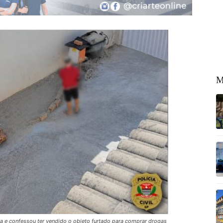
M
ça e confessou ter vendido o objeto furtado para comprar drogas