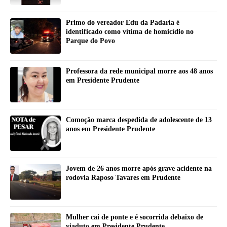
Primo do vereador Edu da Padaria é
identificado como vítima de homicídio no
Parque do Povo
Professora da rede municipal morre aos 48 anos
em Presidente Prudente
Comoção marca despedida de adolescente de 13
anos em Presidente Prudente
Jovem de 26 anos morre após grave acidente na
rodovia Raposo Tavares em Prudente
Mulher cai de ponte e é socorrida debaixo de
viaduto em Presidente Prudente