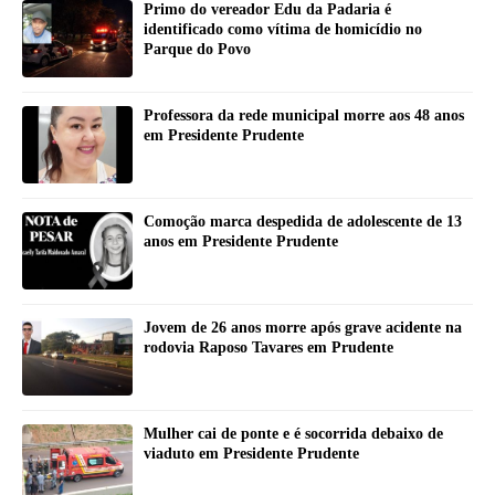
Primo do vereador Edu da Padaria é
identificado como vítima de homicídio no
Parque do Povo
Professora da rede municipal morre aos 48 anos
em Presidente Prudente
Comoção marca despedida de adolescente de 13
anos em Presidente Prudente
Jovem de 26 anos morre após grave acidente na
rodovia Raposo Tavares em Prudente
Mulher cai de ponte e é socorrida debaixo de
viaduto em Presidente Prudente