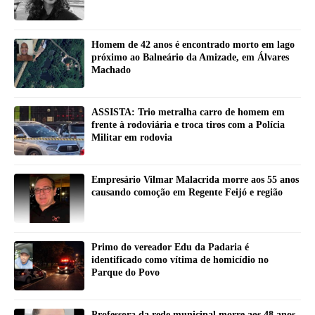
Homem de 42 anos é encontrado morto em lago
próximo ao Balneário da Amizade, em Álvares
Machado
ASSISTA: Trio metralha carro de homem em
frente à rodoviária e troca tiros com a Polícia
Militar em rodovia
Empresário Vilmar Malacrida morre aos 55 anos
causando comoção em Regente Feijó e região
Primo do vereador Edu da Padaria é
identificado como vítima de homicídio no
Parque do Povo
Professora da rede municipal morre aos 48 anos