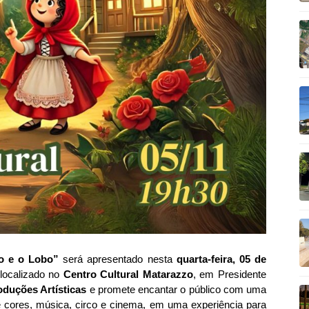
o e o Lobo”
será apresentado nesta
quarta-feira, 05 de
 localizado no
Centro Cultural Matarazzo
, em Presidente
oduções Artísticas
e promete encantar o público com uma
de cores, música, circo e cinema, em uma experiência para