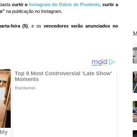
 basta
curtir o
Instagram do Diário de Prudente
,
curtir a
ro”
na publicação no Instagram.
rta-feira (5)
, e os
vencedores serão anunciados no
M