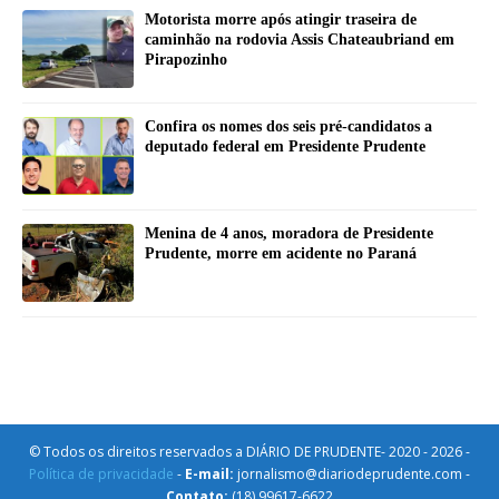
Motorista morre após atingir traseira de
caminhão na rodovia Assis Chateaubriand em
Pirapozinho
Confira os nomes dos seis pré-candidatos a
deputado federal em Presidente Prudente
Menina de 4 anos, moradora de Presidente
Prudente, morre em acidente no Paraná
© Todos os direitos reservados a DIÁRIO DE PRUDENTE- 2020 - 2026 -
Política de privacidade
-
E-mail:
jornalismo@diariodeprudente.com -
Contato:
(18) 99617-6622