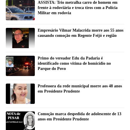
ASSISTA: Trio metralha carro de homem em
frente à rodoviária e troca tiros com a Polícia
Militar em rodovia
Empresário Vilmar Malacrida morre aos 55 anos
causando comoção em Regente Feijó e região
Primo do vereador Edu da Padaria é
identificado como vítima de homicídio no
Parque do Povo
Professora da rede municipal morre aos 48 anos
em Presidente Prudente
Comoção marca despedida de adolescente de 13
anos em Presidente Prudente