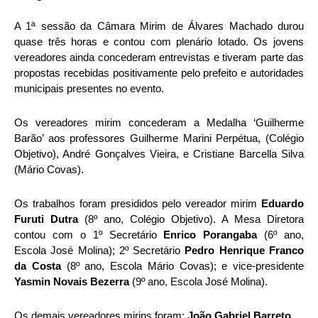
A 1ª sessão da Câmara Mirim de Álvares Machado durou
quase três horas e contou com plenário lotado. Os jovens
vereadores ainda concederam entrevistas e tiveram parte das
propostas recebidas positivamente pelo prefeito e autoridades
municipais presentes no evento.
Os vereadores mirim concederam a Medalha ‘Guilherme
Barão’ aos professores Guilherme Marini Perpétua, (Colégio
Objetivo), André Gonçalves Vieira, e Cristiane Barcella Silva
(Mário Covas).
Os trabalhos foram presididos pelo vereador mirim
Eduardo
Furuti Dutra
(8º ano, Colégio Objetivo). A Mesa Diretora
contou com o 1º Secretário
Enrico Porangaba
(6º ano,
Escola José Molina); 2º Secretário
Pedro Henrique Franco
da Costa
(8º ano, Escola Mário Covas); e vice-presidente
Yasmin Novais Bezerra
(9º ano, Escola José Molina).
Os demais vereadores mirins foram:
João Gabriel Barreto