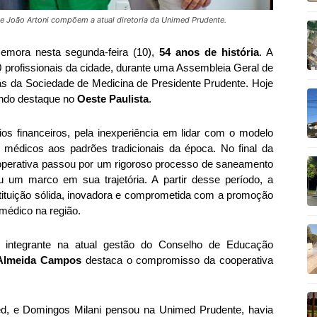
 e João Artoni compõem a atual diretoria da Unimed Prudente.
mora nesta segunda-feira (10),
54 anos de história
. A
30 profissionais da cidade, durante uma Assembleia Geral de
ias da Sociedade de Medicina de Presidente Prudente. Hoje
endo destaque no
Oeste Paulista
.
s financeiros, pela inexperiência em lidar com o modelo
os médicos aos padrões tradicionais da época. No final da
operativa passou por um rigoroso processo de saneamento
ou um marco em sua trajetória. A partir desse período, a
ituição sólida, inovadora e comprometida com a promoção
médico na região.
integrante na atual gestão do Conselho de Educação
 Almeida Campos
destaca o compromisso da cooperativa
d, e Domingos Milani pensou na Unimed Prudente, havia