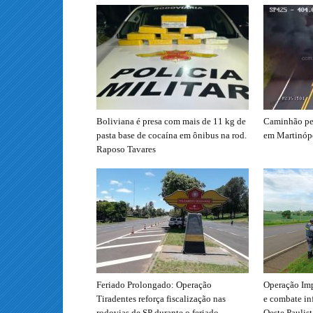
Boliviana é presa com mais de 11 kg de
Caminhão peg
pasta base de cocaína em ônibus na rod.
em Martinóp
Raposo Tavares
Feriado Prolongado: Operação
Operação Imp
Tiradentes reforça fiscalização nas
e combate in
rodovias de SP durante o feriado
Oeste Paulist