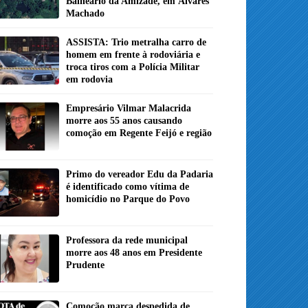
Balneário da Amizade, em Álvares
Machado
ASSISTA: Trio metralha carro de
homem em frente à rodoviária e
troca tiros com a Polícia Militar
em rodovia
Empresário Vilmar Malacrida
morre aos 55 anos causando
comoção em Regente Feijó e região
Primo do vereador Edu da Padaria
é identificado como vítima de
homicídio no Parque do Povo
Professora da rede municipal
morre aos 48 anos em Presidente
Prudente
Comoção marca despedida de