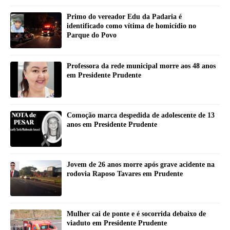
Primo do vereador Edu da Padaria é
identificado como vítima de homicídio no
Parque do Povo
Professora da rede municipal morre aos 48 anos
em Presidente Prudente
Comoção marca despedida de adolescente de 13
anos em Presidente Prudente
Jovem de 26 anos morre após grave acidente na
rodovia Raposo Tavares em Prudente
Mulher cai de ponte e é socorrida debaixo de
viaduto em Presidente Prudente