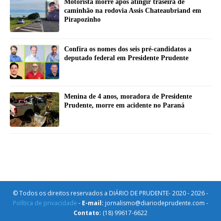
Motorista morre após atingir traseira de
caminhão na rodovia Assis Chateaubriand em
Pirapozinho
Confira os nomes dos seis pré-candidatos a
deputado federal em Presidente Prudente
Menina de 4 anos, moradora de Presidente
Prudente, morre em acidente no Paraná
© Todos os direitos reservados a DIÁRIO DE PRUDENTE- 2020 - 2026 -
Política de privacidade
-
E-mail:
jornalismo@diariodeprudente.com -
Contato:
(18) 99617-6622