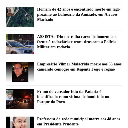
Homem de 42 anos é encontrado morto em lago
próximo ao Balneário da Amizade, em Álvares
Machado
ASSISTA: Trio metralha carro de homem em
frente à rodoviária e troca tiros com a Polícia
Militar em rodovia
Empresário Vilmar Malacrida morre aos 55 anos
causando comoção em Regente Feijó e região
Primo do vereador Edu da Padaria é
identificado como vítima de homicídio no
Parque do Povo
Professora da rede municipal morre aos 48 anos
em Presidente Prudente