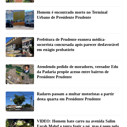
Homem é encontrado morto no Terminal
Urbano de Presidente Prudente
Prefeitura de Prudente exonera médica-
socorrista concursada após parecer desfavorável
em estágio probatório
Atendendo pedido de moradores, vereador Edu
da Padaria propõe acesso entre bairros de
Presidente Prudente
Radares passam a multar motoristas a partir
desta quarta em Presidente Prudente
VIDEO: Homem bate carro na avenida Salim
Farah Maluf e tenta fugir a pé, mas é pego pela