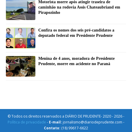
Motorista morre após atingir traseira de
caminhão na rodovia Assis Chateaubriand em
Pirapozinho
Confira os nomes dos seis pré-candidatos a
deputado federal em Presidente Prudente
Menina de 4 anos, moradora de Presidente
Prudente, morre em acidente no Paraná
© Todos os direitos reservados a DIÁRIO DE PRUDENTE- 2020 - 2026 -
Política de privacidade
-
E-mail:
jornalismo@diariodeprudente.com -
Contato:
(18) 99617-6622