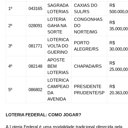
SAGRADA
CAXIAS DO
R$
1º
043165
LOTERIAS
SUL/RS
500.000,0
LOTERIA
CONGONHAS
R$
2º
028091
GAHA NA
DO
35.000,00
SORTE
NORTE/MG
LOTERICA
PORTO
R$
3º
081771
VOLTA DO
ALEGRE/RS
30.000,00
GUERINO
APOSTE
R$
4º
082148
BEM
CHAPADA/RS
25.000,00
LOTERIAS
LOTERICA
CAMPEAO
PRESIDENTE
R$
5º
086802
DA
PRUDENTE/SP
20.363,00
AVENIDA
LOTERIA FEDERAL: COMO JOGAR?
A Loteria Federal é uma modalidade tradicional oferecida pela