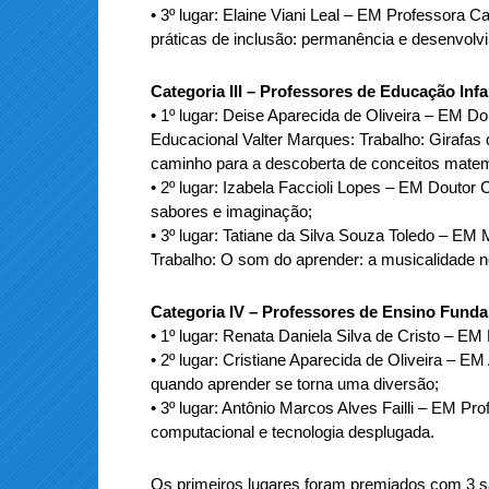
• 3º lugar: Elaine Viani Leal – EM Professora 
práticas de inclusão: permanência e desenvolv
Categoria III – Professores de Educação Infa
• 1º lugar: Deise Aparecida de Oliveira – EM 
Educacional Valter Marques: Trabalho: Girafas 
caminho para a descoberta de conceitos matemát
• 2º lugar: Izabela Faccioli Lopes – EM Doutor C
sabores e imaginação;
• 3º lugar: Tatiane da Silva Souza Toledo – EM
Trabalho: O som do aprender: a musicalidade n
Categoria IV – Professores de Ensino Fund
• 1º lugar: Renata Daniela Silva de Cristo – EM
• 2º lugar: Cristiane Aparecida de Oliveira – 
quando aprender se torna uma diversão;
• 3º lugar: Antônio Marcos Alves Failli – EM P
computacional e tecnologia desplugada.
Os primeiros lugares foram premiados com 3 s