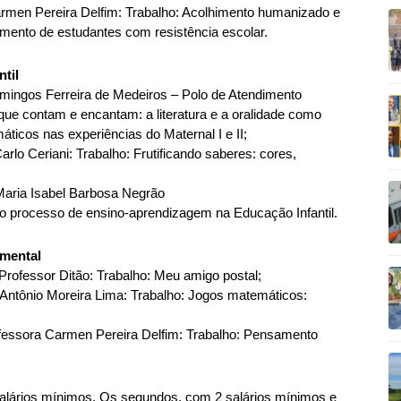
Carmen Pereira Delfim: Trabalho: Acolhimento humanizado e
imento de estudantes com resistência escolar.
ntil
Domingos Ferreira de Medeiros – Polo de Atendimento
que contam e encantam: a literatura e a oralidade como
icos nas experiências do Maternal I e II;
arlo Ceriani: Trabalho: Frutificando saberes: cores,
 Maria Isabel Barbosa Negrão
o processo de ensino-aprendizagem na Educação Infantil.
amental
 Professor Ditão: Trabalho: Meu amigo postal;
EM Antônio Moreira Lima: Trabalho: Jogos matemáticos:
rofessora Carmen Pereira Delfim: Trabalho: Pensamento
alários mínimos. Os segundos, com 2 salários mínimos e