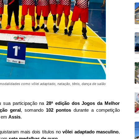
odalidades como vôlei adaptado, natação, tênis, dança de salão
u sua participação na
28ª edição dos Jogos da Melhor
ação geral
, somando
102 pontos
durante a competição
o, em
Assis
.
quistaram mais dois títulos no
vôlei adaptado masculino
,
 com
sete medalhas de ouro
.