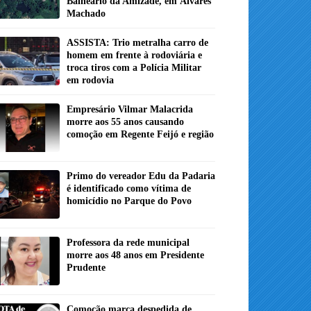
Balneário da Amizade, em Álvares
Machado
ASSISTA: Trio metralha carro de
homem em frente à rodoviária e
troca tiros com a Polícia Militar
em rodovia
Empresário Vilmar Malacrida
morre aos 55 anos causando
comoção em Regente Feijó e região
Primo do vereador Edu da Padaria
é identificado como vítima de
homicídio no Parque do Povo
Professora da rede municipal
morre aos 48 anos em Presidente
Prudente
Comoção marca despedida de