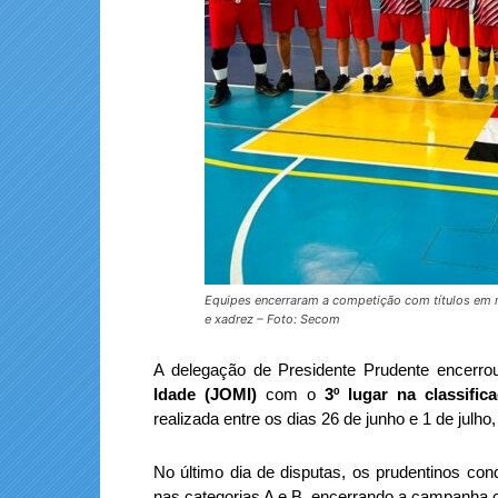
Equipes encerraram a competição com títulos em m
e xadrez – Foto: Secom
A delegação de Presidente Prudente encerro
Idade (JOMI)
com o
3º lugar na classific
realizada entre os dias 26 de junho e 1 de julh
No último dia de disputas, os prudentinos con
nas categorias A e B, encerrando a campanha