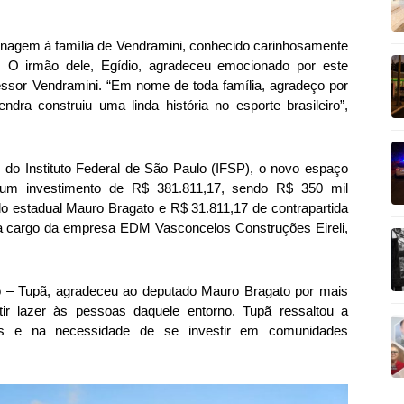
nagem à família de Vendramini, conhecido carinhosamente
o. O irmão dele, Egídio, agradeceu emocionado por este
fessor Vendramini. “Em nome de toda família, agradeço por
ra construiu uma linda história no esporte brasileiro”,
do Instituto Federal de São Paulo (IFSP), o novo espaço
 um investimento de R$ 381.811,17, sendo R$ 350 mil
o estadual Mauro Bragato e R$ 31.811,17 de contrapartida
 a cargo da empresa EDM Vasconcelos Construções Eireli,
lo – Tupã, agradeceu ao deputado Mauro Bragato por mais
tir lazer às pessoas daquele entorno. Tupã ressaltou a
ns e na necessidade de se investir em comunidades