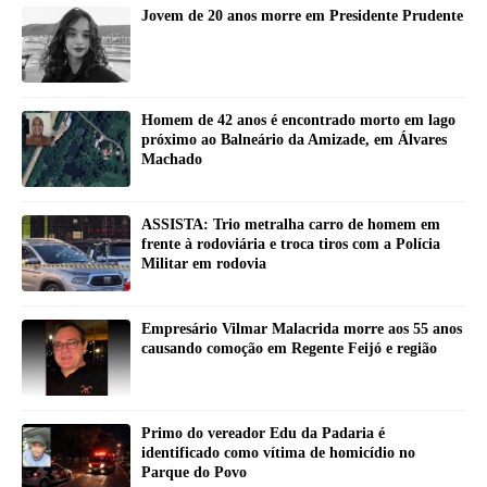
Jovem de 20 anos morre em Presidente Prudente
Homem de 42 anos é encontrado morto em lago
próximo ao Balneário da Amizade, em Álvares
Machado
ASSISTA: Trio metralha carro de homem em
frente à rodoviária e troca tiros com a Polícia
Militar em rodovia
Empresário Vilmar Malacrida morre aos 55 anos
causando comoção em Regente Feijó e região
Primo do vereador Edu da Padaria é
identificado como vítima de homicídio no
Parque do Povo