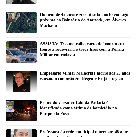
Homem de 42 anos é encontrado morto em lago
próximo ao Balneário da Amizade, em Álvares
Machado
ASSISTA: Trio metralha carro de homem em
frente à rodoviária e troca tiros com a Polícia
Militar em rodovia
Empresário Vilmar Malacrida morre aos 55 anos
causando comoção em Regente Feijó e região
Primo do vereador Edu da Padaria é
identificado como vítima de homicídio no
Parque do Povo
Professora da rede municipal morre aos 48 anos