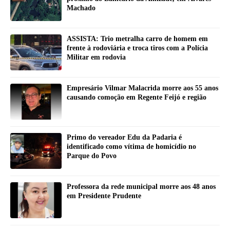
Machado
ASSISTA: Trio metralha carro de homem em
frente à rodoviária e troca tiros com a Polícia
Militar em rodovia
Empresário Vilmar Malacrida morre aos 55 anos
causando comoção em Regente Feijó e região
Primo do vereador Edu da Padaria é
identificado como vítima de homicídio no
Parque do Povo
Professora da rede municipal morre aos 48 anos
em Presidente Prudente