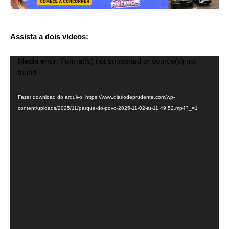
Assista a dois videos:
Tocador
Media error: Format(s) not supported or source(s) not
de
found
vídeo
Fazer download do arquivo: https://www.diariodeprudente.com/wp-
content/uploads/2025/11/parque-do-povo-2025-11-02-at-11.49.52.mp4?_=1