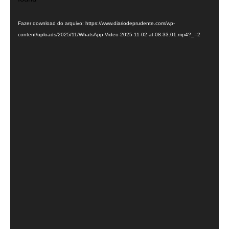
vídeo
Fazer download do arquivo: https://www.diariodeprudente.com/wp-
content/uploads/2025/11/WhatsApp-Video-2025-11-02-at-08.33.01.mp4?_=2