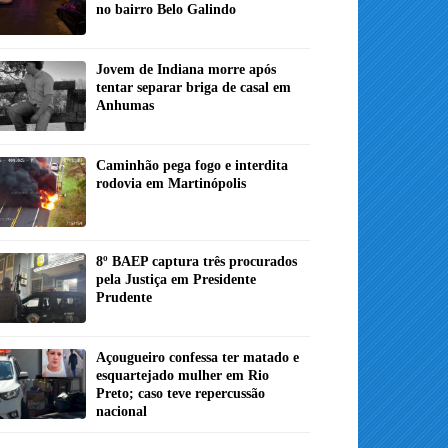
no bairro Belo Galindo
Jovem de Indiana morre após
tentar separar briga de casal em
Anhumas
Caminhão pega fogo e interdita
rodovia em Martinópolis
8º BAEP captura três procurados
pela Justiça em Presidente
Prudente
Açougueiro confessa ter matado e
esquartejado mulher em Rio
Preto; caso teve repercussão
nacional