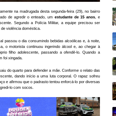
vamente na madrugada desta segunda-feira (29), no bairro
usado de agredir o enteado, um
estudante de 15 anos
, e
ente. Segundo a Polícia Militar, a equipe precisou ser
 de violência doméstica.
al passou o dia consumindo bebidas alcoólicas e, à noite,
, o motorista continuou ingerindo álcool e, ao chegar à
prio filho adolescente, passando a ofendê-lo. Quando a
 foi xingada.
saiu do quarto para defender a mãe. Conforme o relato das
escente, dando início a uma luta corporal. O rapaz sofreu
ço e afirmou que o padrasto tentou enforcá-lo por diversas
agredi-lo com socos.