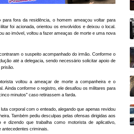
o para fora da residência, o homem ameaçou voltar para
itar foi acionada, orientou os envolvidos e deixou o local.
nou ao imóvel, voltou a fazer ameaças de morte e uma nova
ncontraram o suspeito acompanhado do irmão. Conforme o
dução até a delegacia, sendo necessário solicitar apoio de
 prisão.
motorista voltou a ameaçar de morte a companheira e o
l. Ainda conforme o registro, ele desafiou os militares para
cinco minutos” caso retirassem a farda.
 luta corporal com o enteado, alegando que apenas revidou
ira. Também pediu desculpas pelas ofensas dirigidas aos
o e dizendo que trabalha como motorista de aplicativo,
e antecedentes criminais.